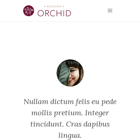
 sit
Lor
uer
am
enean
adip
Nullam dictum felis eu pede
get.
com
mollis pretium. Integer
tincidunt. Cras dapibus
lingua.