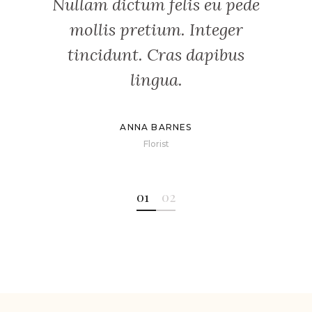
Nullam dictum felis eu pede
get.
com
mollis pretium. Integer
tincidunt. Cras dapibus
lingua.
ANNA BARNES
Florist
01
02