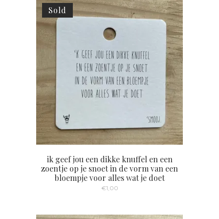
heeft
Sold
meerdere
variaties.
Deze
optie
kan
gekozen
worden
op
de
productpagina
ik geef jou een dikke knuffel en een
zoentje op je snoet in de vorm van een
bloempje voor alles wat je doet
€
1,00