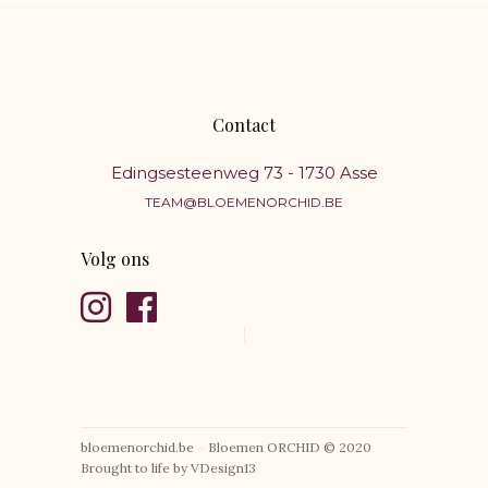
Contact
Edingsesteenweg 73 - 1730 Asse
TEAM@BLOEMENORCHID.BE
Volg ons
bloemenorchid.be
–
Bloemen ORCHID © 2020
.
Brought to life by VDesign13
.