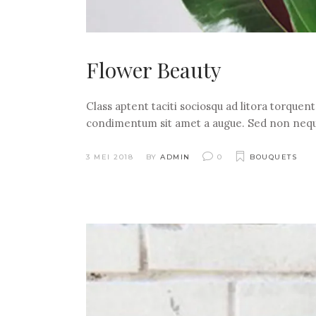
Flower Beauty
Class aptent taciti sociosqu ad litora torquen
condimentum sit amet a augue. Sed non nequ
3 MEI 2018
BY
ADMIN
0
BOUQUETS