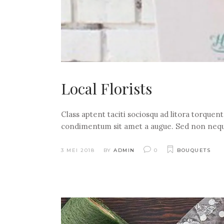
Local Florists
Class aptent taciti sociosqu ad litora torquen
condimentum sit amet a augue. Sed non nequ
3 MEI 2018
BY
ADMIN
0
BOUQUETS