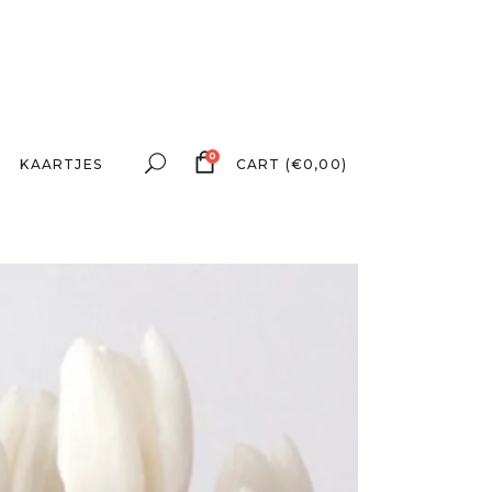
0
KAARTJES
CART
(
€
0,00
)