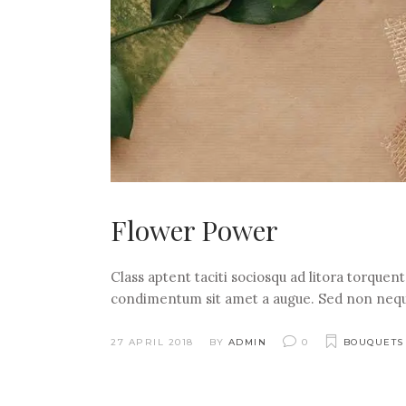
Flower Power
Class aptent taciti sociosqu ad litora torquen
condimentum sit amet a augue. Sed non nequ
27 APRIL 2018
BY
ADMIN
0
BOUQUETS