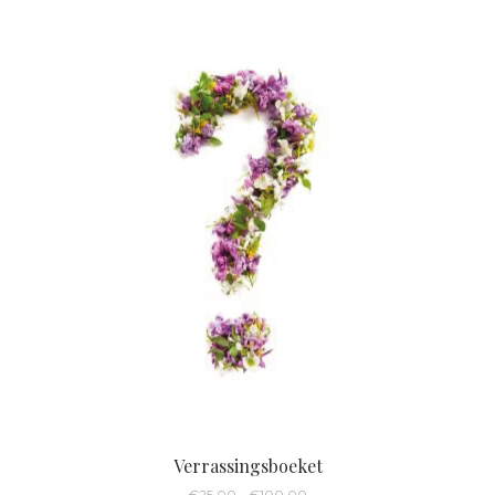
Verrassingsboeket
Prijsklasse:
€
25,00
-
€
100,00