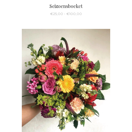
Seizoensboeket
Prijsklasse:
€
25,00
-
€
100,00
€25,00
tot
€100,00