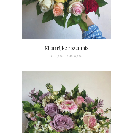
Kleurrijke rozenmix
Prijsklasse:
€
25,00
-
€
100,00
€25,00
tot
€100,00