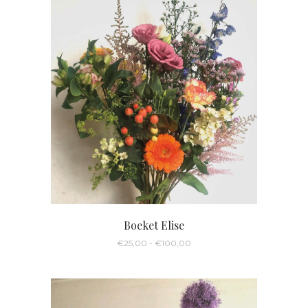
Boeket Elise
Prijsklasse:
€
25,00
-
€
100,00
€25,00
tot
€100,00