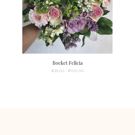
Boeket Felicia
Prijsklasse:
€
25,00
-
€
100,00
€25,00
tot
€100,00