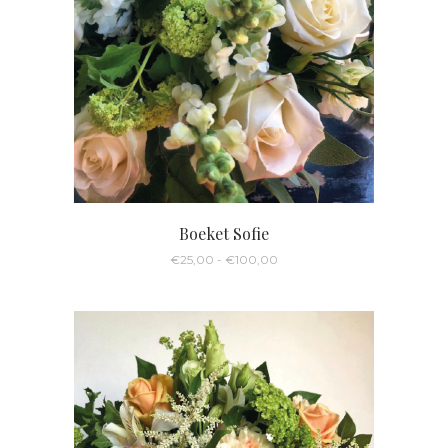
Boeket Sofie
Prijsklasse:
€
25,00
-
€
100,00
€25,00
tot
€100,00