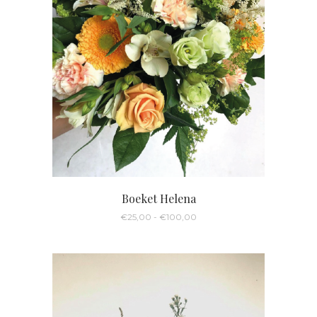
Boeket Helena
Prijsklasse:
€
25,00
-
€
100,00
€25,00
tot
€100,00