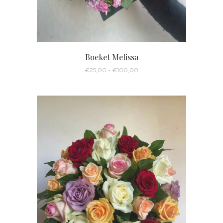
Boeket Melissa
Prijsklasse:
€
25,00
-
€
100,00
€25,00
tot
€100,00