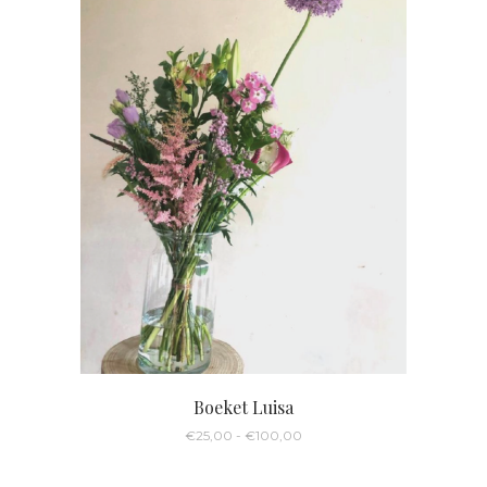
Boeket Luisa
Prijsklasse:
€
25,00
-
€
100,00
€25,00
tot
€100,00