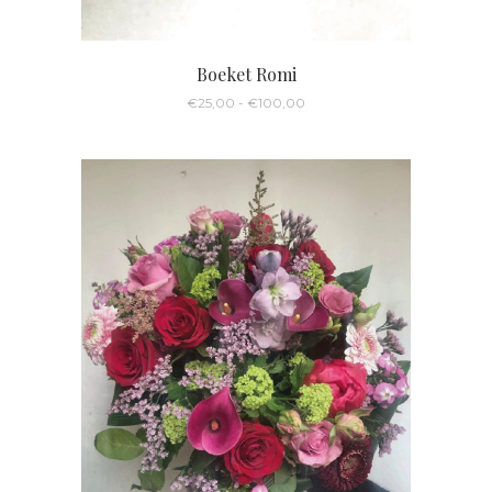
Boeket Romi
Prijsklasse:
€
25,00
-
€
100,00
€25,00
tot
€100,00