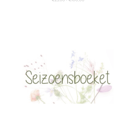
€25,00
tot
€100,00