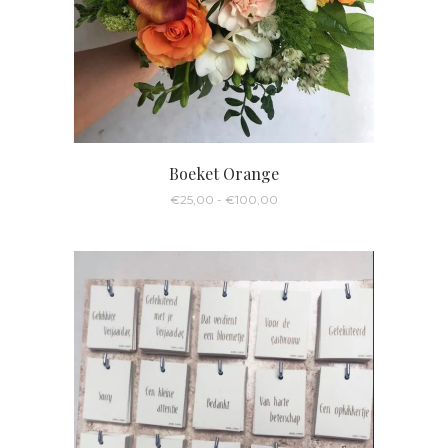
Boeket Orange
Prijsklasse:
€
25,00
-
€
100,00
€25,00
tot
€100,00