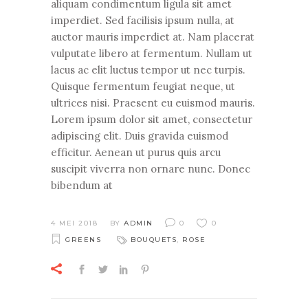
aliquam condimentum ligula sit amet
imperdiet. Sed facilisis ipsum nulla, at
auctor mauris imperdiet at. Nam placerat
vulputate libero at fermentum. Nullam ut
lacus ac elit luctus tempor ut nec turpis.
Quisque fermentum feugiat neque, ut
ultrices nisi. Praesent eu euismod mauris.
Lorem ipsum dolor sit amet, consectetur
adipiscing elit. Duis gravida euismod
efficitur. Aenean ut purus quis arcu
suscipit viverra non ornare nunc. Donec
bibendum at
4 MEI 2018
BY
ADMIN
0
0
GREENS
BOUQUETS
,
ROSE