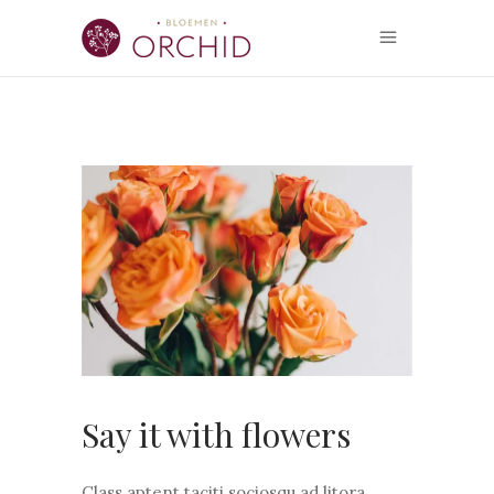
Say it with flowers
Class aptent taciti sociosqu ad litora