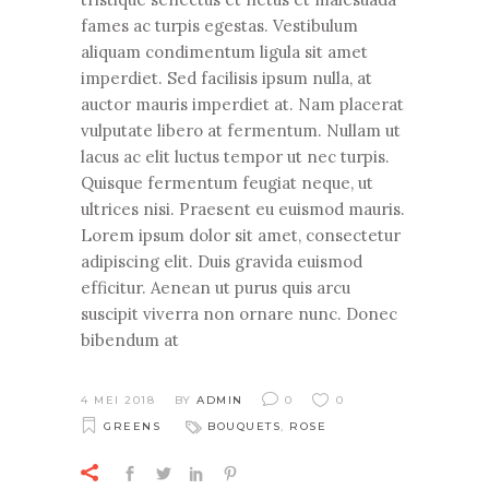
fames ac turpis egestas. Vestibulum
aliquam condimentum ligula sit amet
imperdiet. Sed facilisis ipsum nulla, at
auctor mauris imperdiet at. Nam placerat
vulputate libero at fermentum. Nullam ut
lacus ac elit luctus tempor ut nec turpis.
Quisque fermentum feugiat neque, ut
ultrices nisi. Praesent eu euismod mauris.
Lorem ipsum dolor sit amet, consectetur
adipiscing elit. Duis gravida euismod
efficitur. Aenean ut purus quis arcu
suscipit viverra non ornare nunc. Donec
bibendum at
4 MEI 2018
BY
ADMIN
0
0
GREENS
BOUQUETS
,
ROSE